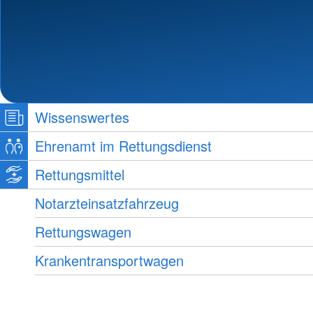
Wissenswertes
Ehrenamt im Rettungsdienst
Rettungsmittel
Notarzteinsatzfahrzeug
Rettungswagen
Krankentransportwagen