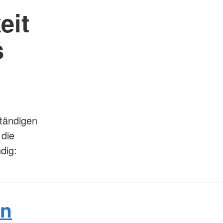
eit
s
ständigen
 die
dig:
en