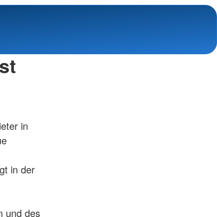
st
eter in
ue
gt in der
in und des