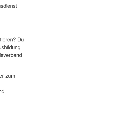
gsdienst
ntieren? Du
usbildung
eisverband
der zum
nd