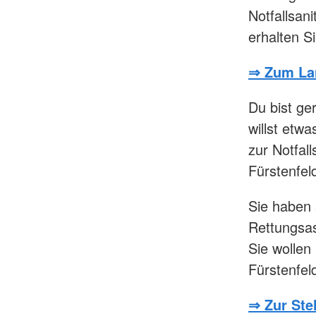
Notfallsan
erhalten S
⇒
Zum La
Du bist ger
willst etw
zur Notfal
Fürstenfel
Sie haben 
Rettungsas
Sie wollen
Fürstenfel
⇒ Zur Ste