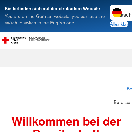
Sprache w
Sie befinden sich auf der deutschen Website
You are on the German website, you can use the
Suche
switch to switch to the English one
Alles klar
Kreisverband
Fürstenfeldbruck
Bereitschaft
Be
Bereitsc
Willkommen bei der