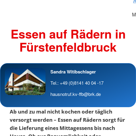
A
M
Essen auf Rädern in
Fürstenfeldbruck
Sandra Witibschlager
Tel.: +49 (0)8141 40 04 -17
hausnotruf.kv-ffb@brk.de
Ab und zu mal nicht kochen oder täglich
versorgt werden – Essen auf Rädern sorgt für
die Lieferung eines Mittagessens bis nach