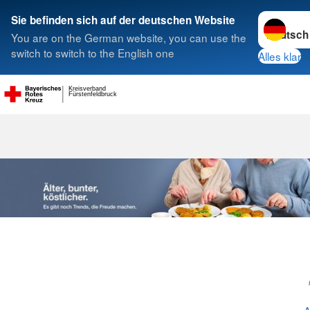
Sprache w
Sie befinden sich auf der deutschen Website
You are on the German website, you can use the
Suche
switch to switch to the English one
Alles klar
Kreisverband
Fürstenfeldbruck
Menüservice