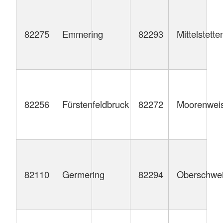
82275
Emmering
82293
Mittelstette
82256
Fürstenfeldbruck
82272
Moorenwei
82110
Germering
82294
Oberschwe