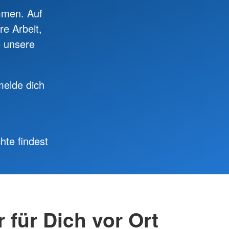
ommen. Auf
e Arbeit,
e unsere
elde dich
hte findest
r für Dich vor Ort