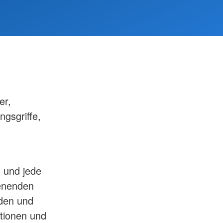
er,
gsgriffe,
n und jede
enenden
den und
tionen und