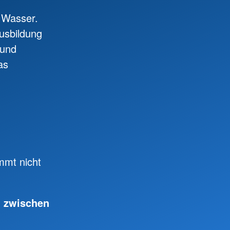
s Wasser.
usbildung
 und
as
mmt nicht
g zwischen