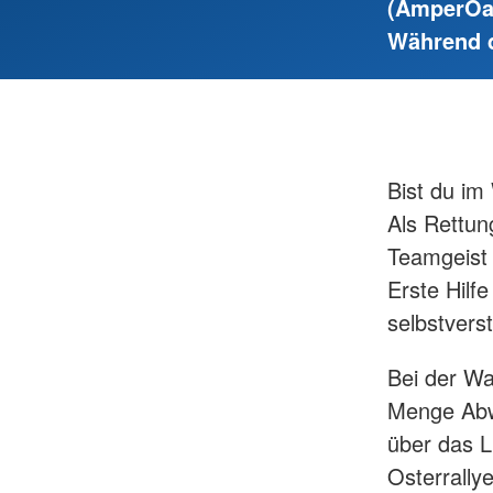
(AmperOas
Während de
Bist du im 
Als Rettun
Teamgeist 
Erste Hilf
selbstvers
Bei der Wa
Menge Abw
über das 
Osterrally