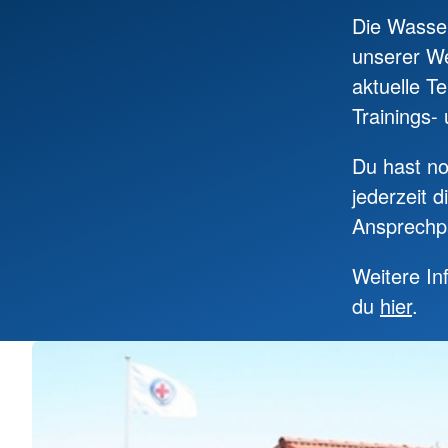
Erste Hilfe in Bildungs- und
Werte und Traditionen
Betreuungseinrichtungen für
Die Wasser
Kinder
unserer We
aktuelle T
Trainings-
Du hast n
jederzeit d
Ansprechpar
Weitere In
du
hier
.