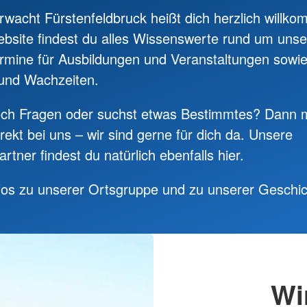
wacht Fürstenfeldbruck heißt dich herzlich willk
Individuelle Vorträge
bsite findest du alles Wissenswerte rund um unser
ermine für Ausbildungen und Veranstaltungen sowi
 und Wachzeiten.
och Fragen oder suchst etwas Bestimmtes? Dann m
irekt bei uns – wir sind gerne für dich da. Unsere
tner findest du natürlich ebenfalls hier.
fos zu unserer Ortsgruppe und zu unserer Geschic
Wi