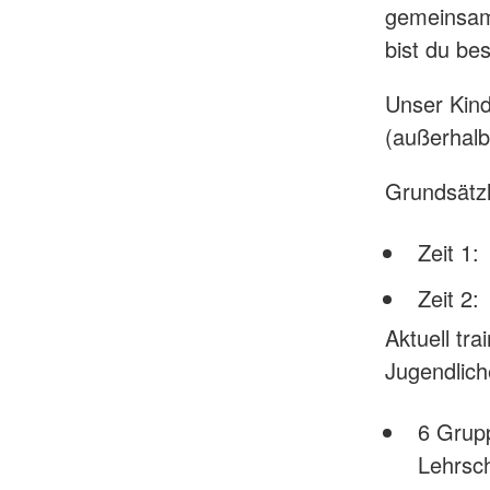
gemeinsam
bist du be
Unser Kind
(außerhalb
Grundsätzl
Zeit 1:
Zeit 2:
Aktuell tr
Jugendlich
6 Grup
Lehrsc