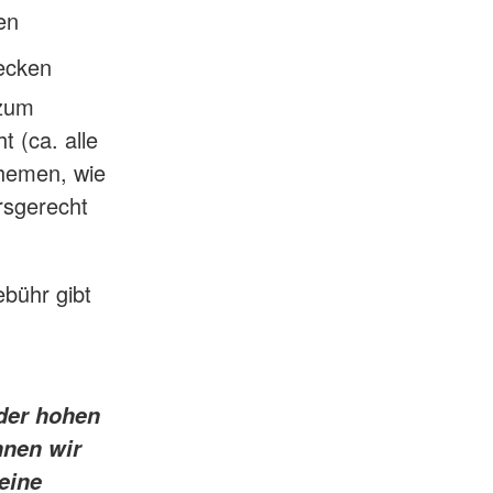
en
ecken
 zum
 (ca. alle
hemen, wie
ersgerecht
ebühr gibt
der hohen
nnen wir
eine