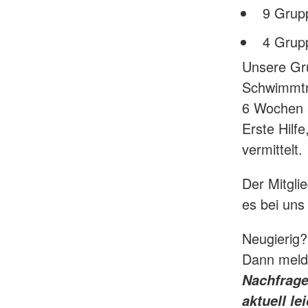
9 Grup
4 Grup
Unsere Gr
Schwimmtra
6 Wochen 
Erste Hilf
vermittelt.
Der Mitgli
es bei uns 
Neugierig?
Dann melde
Nachfrage
aktuell l