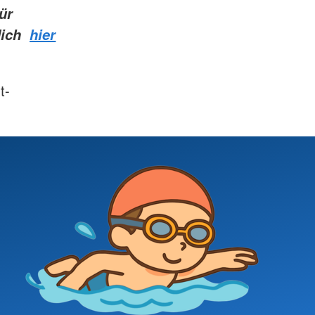
ür
dich
hier
t-