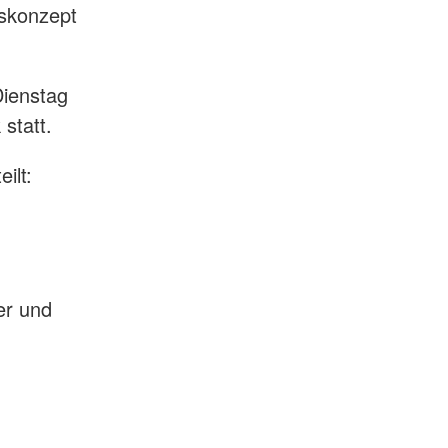
skonzept
Dienstag
 statt.
ilt:
er und