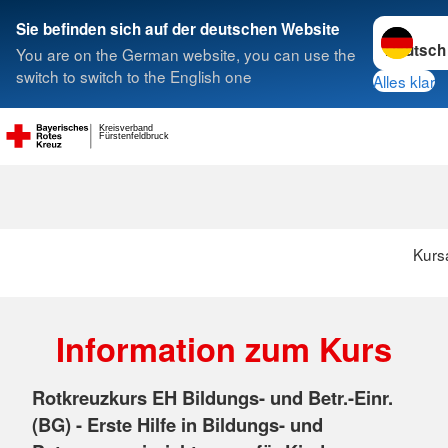
Sprache w
Sie befinden sich auf der deutschen Website
You are on the German website, you can use the
Suche
switch to switch to the English one
Alles klar
Kreisverband
Fürstenfeldbruck
Kurs
Information zum Kurs
Rotkreuzkurs EH Bildungs- und Betr.-Einr.
(BG) - Erste Hilfe in Bildungs- und