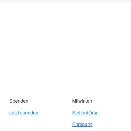
Erste Hilfe in Bildungs- und
Werte und Traditionen
Betreuungseinrichtungen für
Kinder
Spenden
Mitwirken
Jetzt spenden
Stellenbörse
Ehrenamt