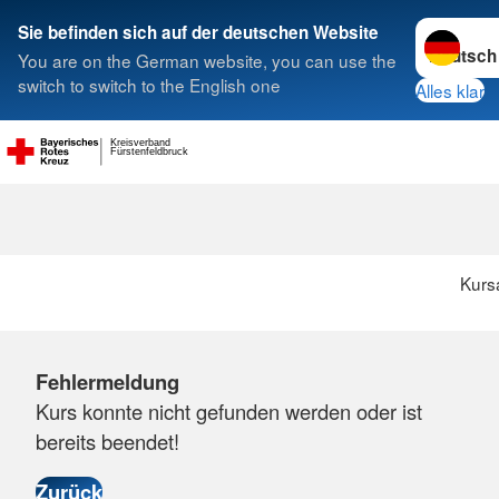
Sprache w
Sie befinden sich auf der deutschen Website
You are on the German website, you can use the
Suche
switch to switch to the English one
Alles klar
Kreisverband
Fürstenfeldbruck
Kurs
Fehlermeldung
Kurs konnte nicht gefunden werden oder ist
bereits beendet!