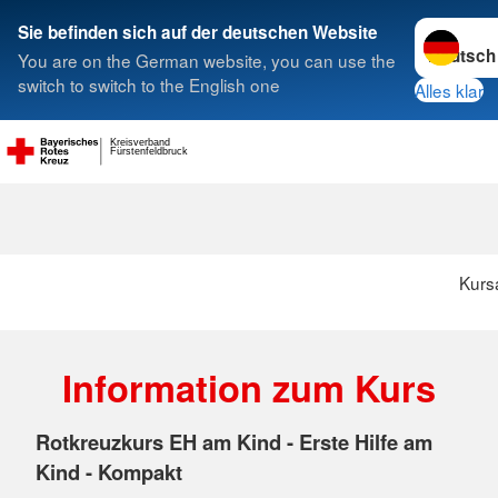
Sprache w
Sie befinden sich auf der deutschen Website
You are on the German website, you can use the
Suche
switch to switch to the English one
Alles klar
Kreisverband
Fürstenfeldbruck
Kurs
Information zum Kurs
Rotkreuzkurs EH am Kind - Erste Hilfe am
Kind - Kompakt