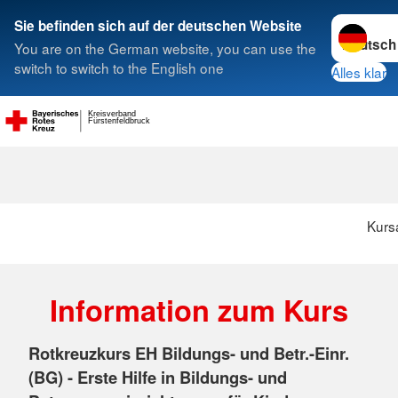
Sprache w
Sie befinden sich auf der deutschen Website
You are on the German website, you can use the
Suche
switch to switch to the English one
Alles klar
Kreisverband
Fürstenfeldbruck
Kurs
Information zum Kurs
Rotkreuzkurs EH Bildungs- und Betr.-Einr.
(BG) - Erste Hilfe in Bildungs- und