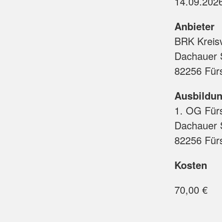
Erste Hilfe in Bildungs- und
Werte und Traditionen
Betreuungseinrichtungen für
Kinder
Anbieter
BRK Kreis
Dachauer S
82256 Fürs
Ausbildun
1. OG Fürs
Dachauer 
82256 Fürs
Kosten
70,00 €