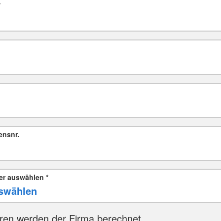
*
ensnr.
er auswählen
*
ren werden der Firma berechnet.