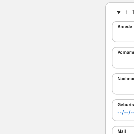
1. 
Anrede
Vornam
Nachna
Geburts
Mail