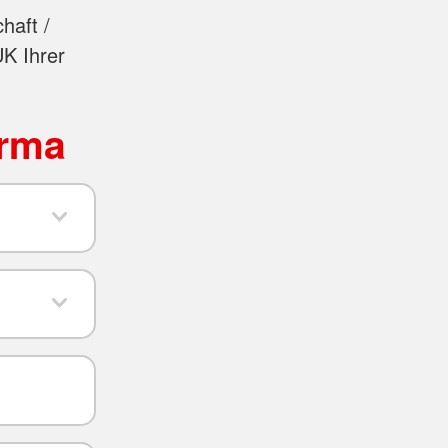
haft /
UK Ihrer
irma