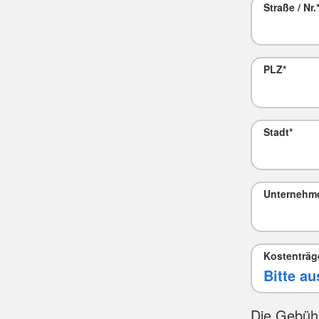
Straße / Nr.
PLZ
*
Stadt
*
Mail
Unternehm
Kostenträg
Die Gebüh