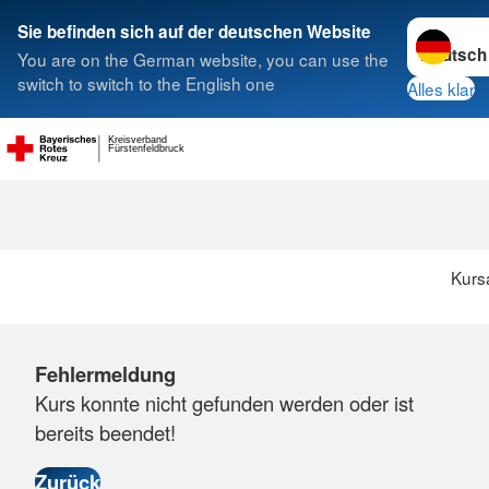
Sprache w
Sie befinden sich auf der deutschen Website
You are on the German website, you can use the
Suche
switch to switch to the English one
Alles klar
Kreisverband
Fürstenfeldbruck
Kurs
Fehlermeldung
Kurs konnte nicht gefunden werden oder ist
bereits beendet!