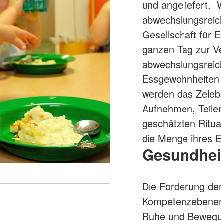
und angeliefert.
Individuelle Vorträge
abwechslungsreich
Gesellschaft für 
ganzen Tag zur V
abwechslungsreic
Essgewohnheiten 
werden das Zelebr
Aufnehmen, Teile
geschätzten Ritua
die Menge ihres 
Gesundhei
Die Förderung der
Kompetenzebenen 
Ruhe und Bewegun