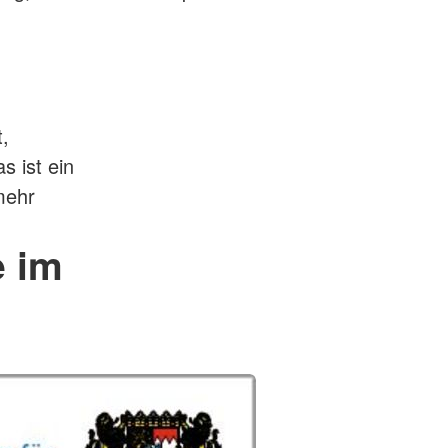
,
s ist ein
mehr
e im