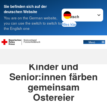
Sie befinden sich auf der
Sprache wechseln zu
deutschen Website
Suche
You are on the German website,
you can use the switch to switch to
Alles klar
the English one
Kreisverband
Menü
Fürstenfeldbruck
31.03.2026
· Aktuelles
Kinder und
Senior:innen färben
gemeinsam
Ostereier