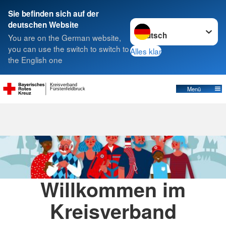
Sie befinden sich auf der
Sprache wechseln zu
deutschen Website
Suche
You are on the German website,
you can use the switch to switch to
Alles klar
the English one
Kreisverband
Menü
Fürstenfeldbruck
Willkommen im
Kreisverband