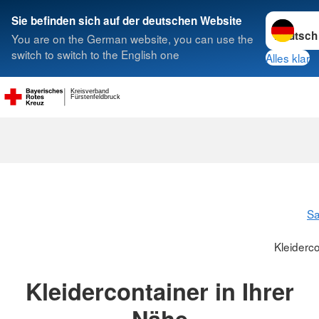
Sprache w
Sie befinden sich auf der deutschen Website
You are on the German website, you can use the
Suche
switch to switch to the English one
Alles klar
Kreisverband
Fürstenfeldbruck
S
Kleiderc
Kleidercontainer in Ihrer
Nähe