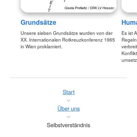
Gisela Prellwitz / DRK LV Hessen
Grundsätze
Huma
Unsere sieben Grundsätze wurden von der
Es ist 
XX. Internationalen Rotkreuzkonferenz 1965
Regeln
in Wien proklamiert.
verbrei
Konflik
umsetz
Start
Über uns
Selbstverständnis