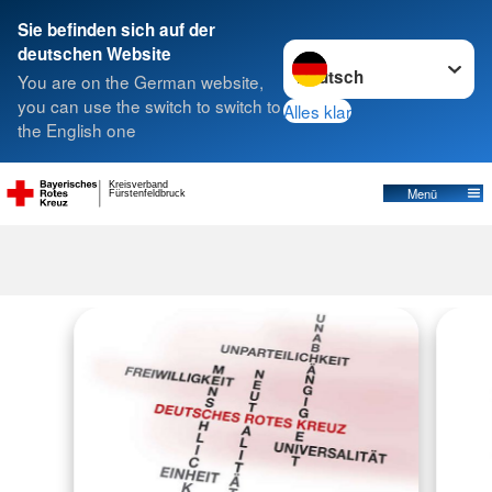
Sie befinden sich auf der
Sprache wechseln zu
deutschen Website
Suche
You are on the German website,
you can use the switch to switch to
Alles klar
the English one
Kreisverband
Menü
Fürstenfeldbruck
Selbstverständnis