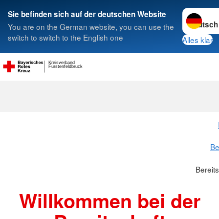
Sprache w
Sie befinden sich auf der deutschen Website
You are on the German website, you can use the
Suche
switch to switch to the English one
Alles klar
Kreisverband
Fürstenfeldbruck
Bereitschaft 
Be
Bereit
Willkommen bei der