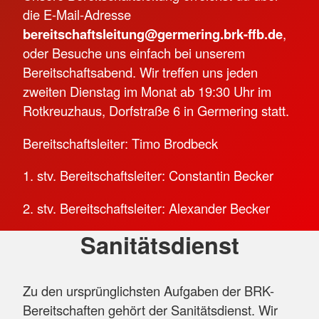
die E-Mail-Adresse
bereitschaftsleitung@germering.brk-ffb.de
,
oder Besuche uns einfach bei unserem
Bereitschaftsabend. Wir treffen uns jeden
zweiten Dienstag im Monat ab 19:30 Uhr im
Rotkreuzhaus, Dorfstraße 6 in Germering statt.
Bereitschaftsleiter: Timo Brodbeck
1. stv. Bereitschaftsleiter: Constantin Becker
2. stv. Bereitschaftsleiter: Alexander Becker
Sanitätsdienst
Zu den ursprünglichsten Aufgaben der BRK-
Bereitschaften gehört der Sanitätsdienst. Wir