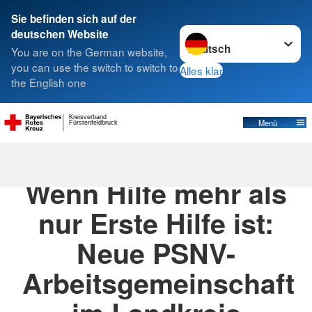
Sie befinden sich auf der
Sprache wechseln zu
deutschen Website
Suche
You are on the German website,
you can use the switch to switch to
Alles klar
the English one
Kreisverband
Menü
Fürstenfeldbruck
30.03.2026
· Aktuelles
Wenn Hilfe mehr als
nur Erste Hilfe ist:
Neue PSNV-
Arbeitsgemeinschaft