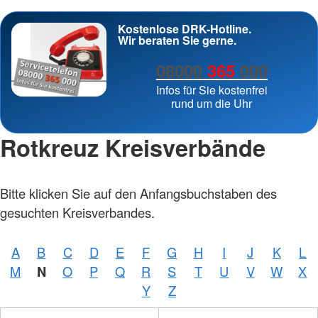
Kostenlose DRK-Hotline.
Wir beraten Sie gerne.
08000
365
000
Infos für Sie kostenfrei
rund um die Uhr
Rotkreuz Kreisverbände
Bitte klicken Sie auf den Anfangsbuchstaben des
gesuchten Kreisverbandes.
A
B
C
D
E
F
G
H
I
J
K
L
M
N
O
P
Q
R
S
T
U
V
W
X
Y
Z