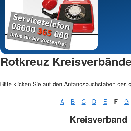
Erste Hilfe in Bildungs- und
Werte und Traditionen
Betreuungseinrichtungen für
Kinder
Rotkreuz Kreisverbänd
Bitte klicken Sie auf den Anfangsbuchstaben des 
A
B
C
D
E
F
G
Kreisverband