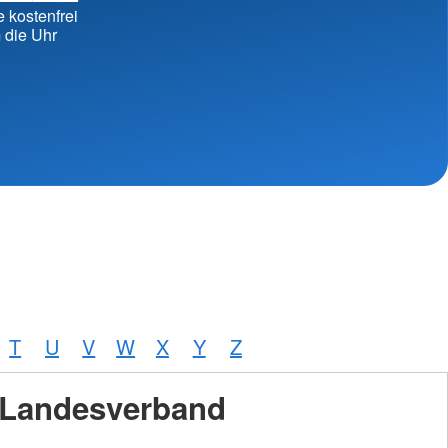
erbände
e kostenfrei
 die Uhr
T
U
V
W
X
Y
Z
Landesverband