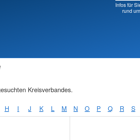
Kreisv
Infos für Si
Individuelle Vorträge
rund um
e
gesuchten Kreisverbandes.
H
I
J
K
L
M
N
O
P
Q
R
S