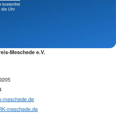
erbände
e kostenfrei
 die Uhr
reis-Meschede e.V.
9205
4
rk-meschede.de
RK-meschede.de