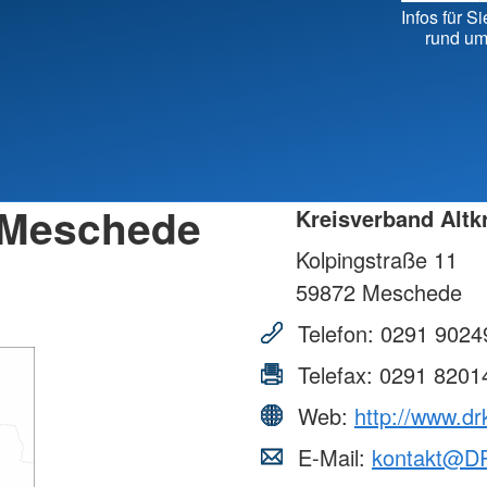
Kreisv
Infos für Si
Individuelle Vorträge
rund um
s-Meschede
Kreisverband Altk
Kolpingstraße 11
59872
Meschede
Telefon:
0291 9024
Telefax:
0291 8201
Web:
http://www.d
E-Mail:
kontakt@D