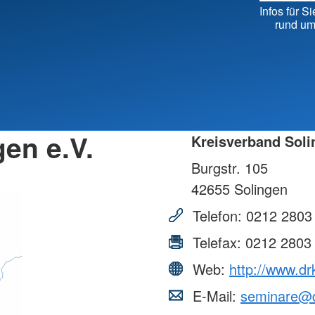
Kreisv
Infos für Si
Individuelle Vorträge
rund um
en e.V.
Kreisverband Soli
Burgstr. 105
42655
Solingen
Telefon:
0212 2803
Telefax:
0212 2803
Web:
http://www.dr
E-Mail:
seminare@d