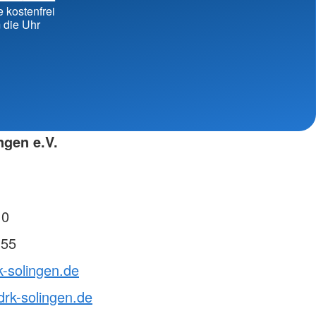
erbände
e kostenfrei
 die Uhr
ngen e.V.
 0
 55
k-solingen.de
rk-solingen.de