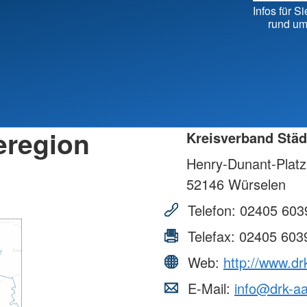
Kreisv
Infos für Si
Individuelle Vorträge
rund um
eregion
Kreisverband Städ
Henry-Dunant-Platz
52146
Würselen
Telefon:
02405 603
Telefax:
02405 603
Web:
http://www.d
E-Mail:
info@drk-a