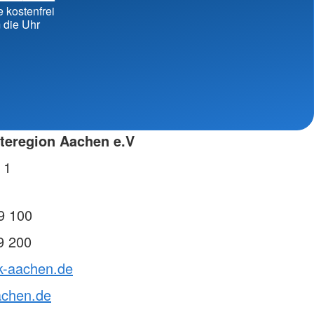
erbände
e kostenfrei
 die Uhr
teregion Aachen e.V
 1
9 100
9 200
rk-aachen.de
achen.de