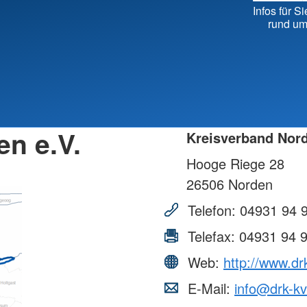
Kreisv
Infos für Si
Individuelle Vorträge
rund um
n e.V.
Kreisverband Nord
Hooge Riege 28
26506
Norden
Telefon:
04931 94 
Telefax:
04931 94 
Web:
http://www.dr
E-Mail:
info@drk-k