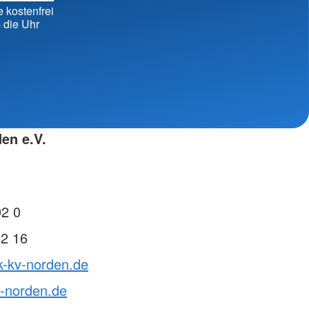
erbände
e kostenfrei
 die Uhr
en e.V.
92 0
92 16
k-kv-norden.de
v-norden.de